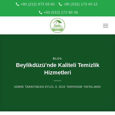
İçeriğe
+90 (212) 873 69 60
+90 (532) 173 40 12
atla
+90 (532) 172 80 06
BLOG
Beylikdüzü’nde Kaliteli Temizlik
Hizmetleri
ADMIN
TARAFINDAN
EYLÜL 9, 2024
TARIHINDE YAYINLANDI