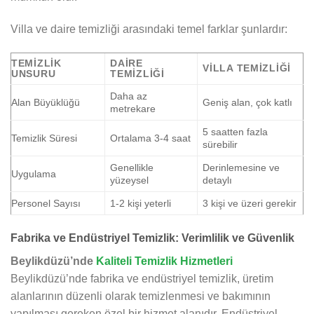
Villa ve daire temizliği arasındaki temel farklar şunlardır:
TEMIZLIK
DAIRE
VILLA TEMIZLIĞI
UNSURU
TEMIZLIĞI
Daha az
Alan Büyüklüğü
Geniş alan, çok katlı
metrekare
5 saatten fazla
Temizlik Süresi
Ortalama 3-4 saat
sürebilir
Genellikle
Derinlemesine ve
Uygulama
yüzeysel
detaylı
Personel Sayısı
1-2 kişi yeterli
3 kişi ve üzeri gerekir
Fabrika ve Endüstriyel Temizlik: Verimlilik ve Güvenlik
Beylikdüzü’nde
Kaliteli Temizlik Hizmetleri
Beylikdüzü’nde fabrika ve endüstriyel temizlik, üretim
alanlarının düzenli olarak temizlenmesi ve bakımının
yapılması gereken özel bir hizmet alanıdır. Endüstriyel