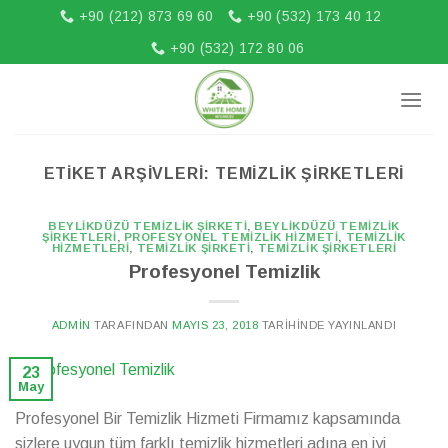
İçeriğe
+90 (212) 873 69 60
+90 (532) 173 40 12
atla
+90 (532) 172 80 06
ETIKET ARŞIVLERI:
TEMIZLIK ŞIRKETLERI
BEYLIKDÜZÜ TEMIZLIK ŞIRKETI
,
BEYLIKDÜZÜ TEMIZLIK
ŞIRKETLERI
,
PROFESYONEL TEMIZLIK HIZMETI
,
TEMIZLIK
HIZMETLERI
,
TEMIZLIK ŞIRKETI
,
TEMIZLIK ŞIRKETLERI
Profesyonel Temizlik
ADMIN
TARAFINDAN
MAYIS 23, 2018
TARIHINDE YAYINLANDI
23
May
Profesyonel Bir Temizlik Hizmeti Firmamız kapsamında
sizlere uygun tüm farklı temizlik hizmetleri adına en iyi